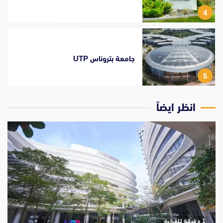
4
جامعة بتروناس UTP
5
انظر ايضاً
‫1 دقيقة للقراءة