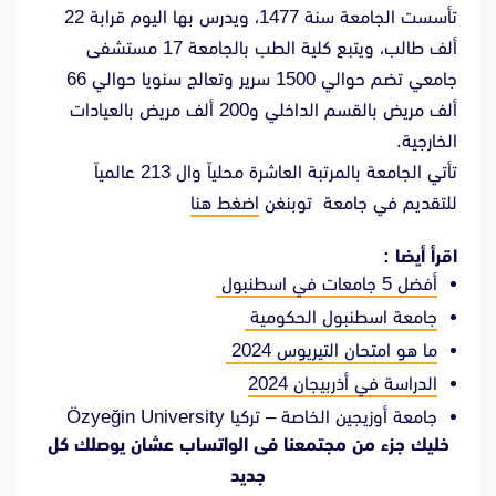
تأسست الجامعة سنة 1477، ويدرس بها اليوم قرابة 22
ألف طالب، ويتبع كلية الطب بالجامعة 17 مستشفى
جامعي تضم حوالي 1500 سرير وتعالج سنويا حوالي 66
ألف مريض بالقسم الداخلي و200 ألف مريض بالعيادات
الخارجية.
تأتي الجامعة بالمرتبة العاشرة محلياً وال 213 عالمياً
للتقديم في جامعة توبنغن
اضغط هنا
اقرأ أيضا :
أفضل 5 جامعات في اسطنبول
جامعة اسطنبول الحكومية
ما هو امتحان التيريوس 2024
الدراسة في أذربيجان 2024
جامعة أوزيجين الخاصة – تركيا Özyeğin University
خليك جزء من مجتمعنا فى الواتساب عشان يوصلك كل
جديد