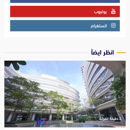
يوتيوب
انستغرام
انظر ايضاً
‫1 دقيقة للقراءة