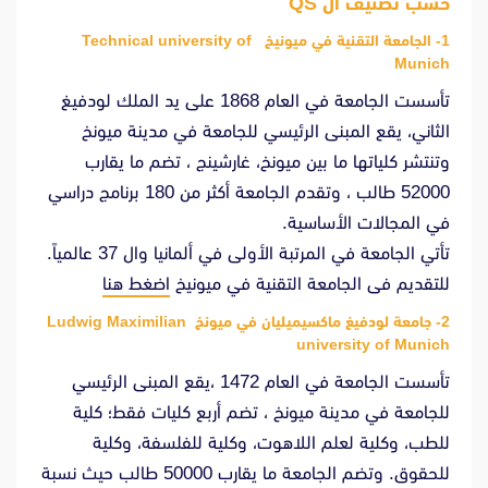
حسب تصنيف ال QS
1- الجامعة التقنية في ميونيخ Technical university of
Munich
تأسست الجامعة في العام 1868 على يد الملك لودفيغ
الثاني، يقع المبنى الرئيسي للجامعة في مدينة ميونخ
وتنتشر كلياتها ما بين ميونخ، غارشينج ، تضم ما يقارب
52000 طالب ، وتقدم الجامعة أكثر من 180 برنامج دراسي
في المجالات الأساسية.
تأتي الجامعة في المرتبة الأولى في ألمانيا وال 37 عالمياً.
للتقديم فى الجامعة التقنية في ميونيخ
اضغط هنا
2- جامعة لودفيغ ماكسيميليان في ميونخ Ludwig Maximilian
university of Munich
تأسست الجامعة في العام 1472 ،يقع المبنى الرئيسي
للجامعة في مدينة ميونخ ، تضم أربع كليات فقط؛ كلية
للطب، وكلية لعلم اللاهوت، وكلية للفلسفة، وكلية
للحقوق. وتضم الجامعة ما يقارب 50000 طالب حيث نسبة