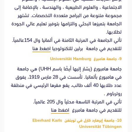
الاجتماعية ، والعلوم الطبيعية ، والهندسة ، بالإضافة إلى
مجموعة متنوعة من البرامج متعددة التخصصات. تشتهر
الجامعة بتميزها البحثي والتزامها بتوفير تعليم عالي الجودة
لطلابها.
تأتي الجامعة في المرتبة الثامنة في ألمانيا وال 154عالمياً.
للتقديم في جامعة برلين للتكنولوجيا
اضغط هنا
9- جامعة هامبرغ Universität Hamburg
جامعة هامبورغ (يشار إليها أيضًا باسم UHH) هي جامعة
في هامبورغ بألمانيا. تأسست في 28 مارس 1919، يفوق
عدد طلابها 40 ألف طالب، يقع مقرها الرئيسي في منطقة
روترباوم .
تأتي في المرتبة التاسعة محلياً وال 205 عالمياً.
للتقديم في جامعة هامبرغ
اضغط هنا
10- جامعة إبرهارد كارل في توبنغن Eberhard Karls
Universität Tübingen