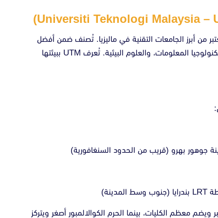
تبر من أبرز الجامعات التقنية في ماليزيا. تُصنف ضمن أفضل
500 جامعة عالمياً، وتقدم برامج قوية في الهندسة، تكنولوجيا المعلومات، والعلوم البيئية. تُعرف UTM ببيئتها
ينة)
 ويضم معظم الكليات، بينما الحرم الكوالالمبور أصغر ويتركز