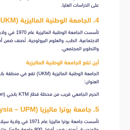
على الدراسات العليا.
4. الجامعة الوطنية الماليزية (Universiti Kebangsaan Malaysia – UKM)
تأسست الجامعة 
والتطوير المجتمعي.
أين تقع الجامعة الوطنية الماليزية
العنوان:
الحرم الجامعي قريب من محطة قطار KTM بانجي (Bangi KTM Station) ويقع في منطقة تعليمية وبحثية هامة.
5. جامعة بوترا ماليزيا (Universiti Putra Malaysia – UPM)
تأسست جامعة بوترا مالي
والهندسة. تُصنف ضمن أفضل 800 جامعة عالميًا، وتتميز ببرامجها البحثية المتقدمة وشراكاتها الدولية الواسعة.