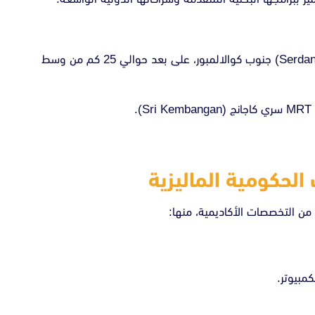
جامعة بوترا ماليزيا (UPM) تقع في منطقة سردانج(Serdang) جنوب كوالالمبور، على بعد حوالي 25 كم من وسط
لحكومية الماليزية
ن التخصصات الأكاديمية، منها:
كمبيوتر.