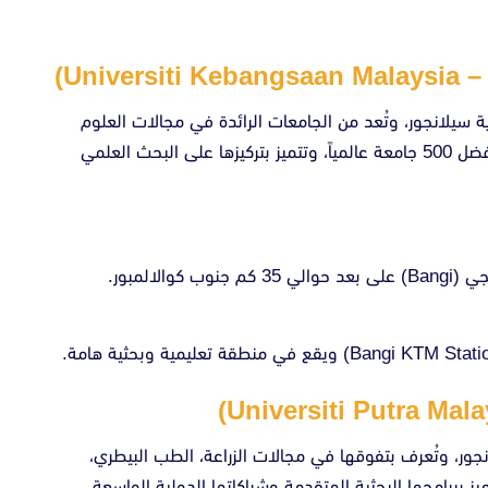
الوطنية الماليزية عام 1970 في ولاية سيلانجور، وتُعد من الجامعات الرائدة في مجالات العلوم
الاجتماعية، الطب، والعلوم البيولوجية. تُصنف ضمن أفضل 500 جامعة عالمياً، وتتميز بتركيزها على البحث العلمي
الجامعة الوطنية الماليزية (UKM) تقع في منطقة بانجي (Bangi) على بعد حوالي 35 كم جنوب كوالالمبور.
زيا عام 1971 في ولاية سيلانجور، وتُعرف بتفوقها في مجالات الزراعة، الطب البيطري،