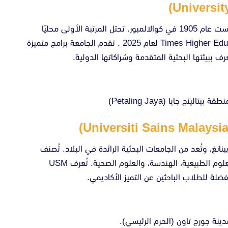
تُعتبر جامعة مالايا أقدم وأعرق جامعة في ماليزيا، تأسست عام 1905 في كوالالمبور. تحتل المرتبة الأولى محليًا
وضمن أفضل 250 جامعة عالميًا وفقًا لتصنيف Times Higher Education لعام 2025 . تقدم الجامعة برامج متميزة
ف ببيئتها البحثية المتقدمة وشراكاتها الدولية.
ج جايا (Petaling Jaya)
 الماليزية عام 1969 في ولاية بينانغ، وتُعد من الجامعات البحثية الرائدة في البلاد. تُصنف
ضمن أفضل 500 جامعة عالمياً، وتتميز ببرامجها في العلوم الطبيعية، الهندسة، والعلوم الصحية. تُعرف USM
فضلة للطلاب الباحثين عن التميز الأكاديمي.
دينة جورج تاون (الحرم الرئيسي).