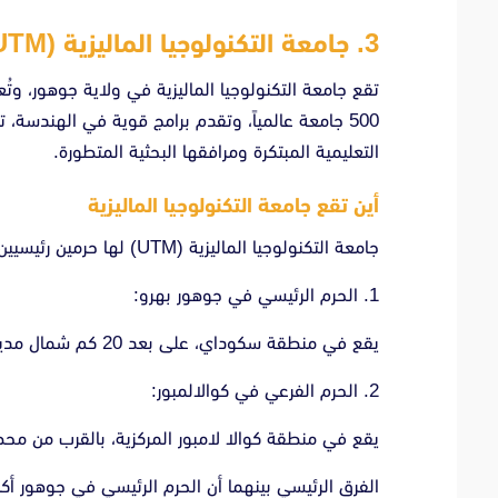
3. جامعة التكنولوجيا الماليزية (Universiti Teknologi Malaysia – UTM)
تقع جامعة التكنولوجيا الماليزية في ولاية جوهور، وتُع
التعليمية المبتكرة ومرافقها البحثية المتطورة.
أين تقع جامعة التكنولوجيا الماليزية
جامعة التكنولوجيا الماليزية (UTM) لها حرمين رئيسيين:
1. الحرم الرئيسي في جوهور بهرو:
يقع في منطقة سكوداي، على بعد 20 كم شمال مدينة جوهور بهرو (قريب من الحدود السنغافورية)
2. الحرم الفرعي في كوالالمبور:
يقع في منطقة كوالا لامبور المركزية، بالقرب من محطة LRT بندرايا (جنوب وسط المد
الفرق الرئيسي بينهما أن الحرم الرئيسي في جوهور أكبر