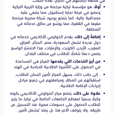
في متابعة دراستهم في الخارج، لعدة أسباب.
أولاً
، هو مؤسسة تركية مرخصة من وزارة التربية التركية
وعضو في غرفة تجارة إسطنبول، مما يضفي عليه
مصداقية عالية. كما يتمتع بوجود شركة مصرية مرخصة
مقرها في القاهرة، مما يوسّع من نطاق خدماته في
المنطقة.
إضافةً إلى ذلك
، يقدم الخوارزمي الأكاديمي خدماته في
دول عديدة تشمل السعودية، مصر، الجزائر، العراق،
المغرب، الأردن، الكويت، والإمارات. هذا الانتشار الواسع
يضمن دعمًا شاملًا للطلاب في مختلف البلدان.
من أبرز الخدمات التي يقدمها
المركز هي المساعدة
في الحصول على التأشيرة الطلابية للدراسة في الهند
. إلى جانب ذلك، يسهل المركز تأمين السكن للطلاب،
استقبالهم من المطار، ومرافقتهم في جميع مراحل
إجراءات الإقامة الطلابية.
علاوة على ذلك،
يتمتع مركز الخوارزمي الأكاديمي بكونه
وكيلًا رسميًا لمعظم الجامعات الخاصة في تركيا، ما يتيح
للطلاب الحصول على حسومات مميزة عند التسجيل عن
طريقه. ولا يتوقف الأمر هنا، بل يمتد ليشمل تأمين