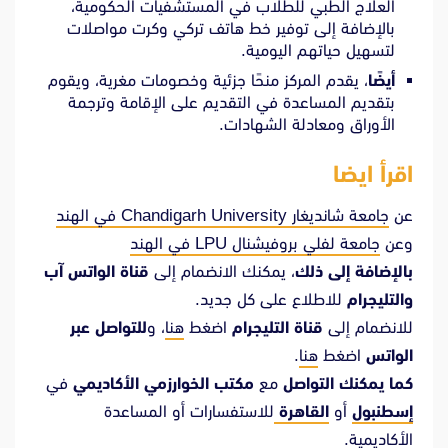
العلاج الطبي للطلاب في المستشفيات الحكومية،
بالإضافة إلى توفير خط هاتف تركي وكرت مواصلات
لتسهيل حياتهم اليومية.
أيضًا
، يقدم المركز منحًا جزئية وخصومات مغرية، ويقوم
بتقديم المساعدة في التقديم على الإقامة وترجمة
الأوراق ومعادلة الشهادات.
اقرأ ايضا
عن
جامعة شانديغار Chandigarh University في الهند
وعن
جامعة لفلي بروفيشنال LPU في الهند
بالإضافة إلى ذلك
، يمكنك الانضمام إلى
قناة الواتس آب
والتليجرام
للاطلاع على كل جديد.
للانضمام إلى
قناة التليجرام
اضغط
هنا
، و
للتواصل عبر
الواتس
اضغط
هنا
.
كما يمكنك التواصل
مع
مكتب الخوارزمي الأكاديمي
في
إسطنبول
أو
القاهرة
للاستفسارات أو المساعدة
الأكاديمية.