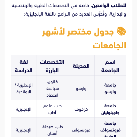
للطلاب الوافدين
، خاصة في التخصصات الطبية والهندسية
والإدارية، وتُدرّس العديد من البرامج باللغة الإنجليزية:
📚 جدول مختصر لأشهر
الجامعات
اسم
التخصصات
لغة
المدينة
الجامعة
البارزة
الدراسة
قانون،
جامعة
الإنجليزية /
وارسو
سياسة،
وارسو
البولندية
اقتصاد
جامعة
طب، علوم،
كراكوف
الإنجليزية
جاجيلونيان
آداب
جامعة
طب، صيدلة،
فروتسواف
فروتسواف
الإنجليزية
أسنان
الطبية