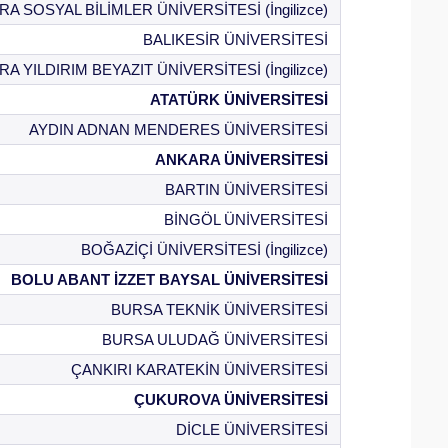
A SOSYAL BİLİMLER ÜNİVERSİTESİ (İngilizce)
BALIKESİR ÜNİVERSİTESİ
A YILDIRIM BEYAZIT ÜNİVERSİTESİ (İngilizce)
ATATÜRK ÜNİVERSİTESİ
AYDIN ADNAN MENDERES ÜNİVERSİTESİ
ANKARA ÜNİVERSİTESİ
BARTIN ÜNİVERSİTESİ
BİNGÖL ÜNİVERSİTESİ
BOĞAZİÇİ ÜNİVERSİTESİ (İngilizce)
BOLU ABANT İZZET BAYSAL ÜNİVERSİTESİ
BURSA TEKNİK ÜNİVERSİTESİ
BURSA ULUDAĞ ÜNİVERSİTESİ
ÇANKIRI KARATEKİN ÜNİVERSİTESİ
ÇUKUROVA ÜNİVERSİTESİ
DİCLE ÜNİVERSİTESİ