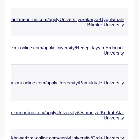
alkhawarizmi-online.com/applyUniversity/Sakarya-Uygulamali-
Bilimler-University
hawarizmi-online.com/applyUniversity/Recep-Tayyip-Erdogan-
University
lkhawarizmi-online.com/applyUniversity/Pamukkale-University
khawarizmi-online.com/applyUniversity/Osmaniye-Korkut-Ata-
University
www.alkhawarizmi-online.com/applyUniversity/Ordu-University