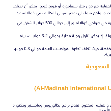
 بالمقارنة مع دول مثل سنغافورة أو هونج كونج. يمكن أن تختلف
ة، ولكن فيما يلي تقدير تقريبي للتكاليف في كوالالمبور:
الإيجار: يتراوح بين 300 دولار أمريكي للشقق الصغيرة في ضواحي كوالالمبور إلى حوالي 500 دولار للشقق في
الطعام: الوجبات في المطاعم المحلية بأسعار معقولة، إذ يمكن تناول وجبة محلية بحوالي 2-3 دولارات، بينما
النقل: تمتاز ماليزيا بنظام نقل عام متطور بتكلفة منخفضة، حيث تكلف تذكرة المواصلات العامة حوالي 0.3 دولار،
رية.
 السعودية
 والتعليم المفتوح، تقدم برامج بكالوريوس وماجستير ودكتوراه
الأعمال.