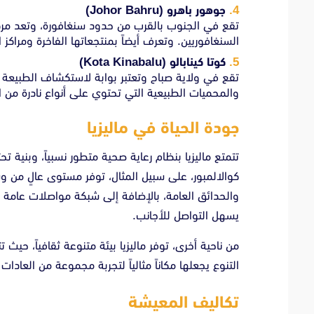
جوهور باهرو
(Johor Bahru)
تقع في الجنوب بالقرب من حدود سنغافورة، وتعد مركزاً
السنغافوريين. وتعرف أيضاً بمنتجعاتها الفاخرة ومراكز 
كوتا كينابالو
(Kota Kinabalu)
تقع في ولاية صباح وتعتبر بوابة لاستكشاف الطبيعة في
والمحميات الطبيعية التي تحتوي على أنواع نادرة من ال
جودة الحياة في ماليزيا
تتمتع ماليزيا بنظام رعاية صحية متطور نسبياً، وبنية 
كوالالمبور، على سبيل المثال، توفر مستوى عالٍ من وسا
والحدائق العامة، بالإضافة إلى شبكة مواصلات عامة جي
يسهل التواصل للأجانب.
من ناحية أخرى، توفر ماليزيا بيئة متنوعة ثقافياً، حيث 
التنوع يجعلها مكاناً مثالياً لتجربة مجموعة من العادات
تكاليف المعيشة