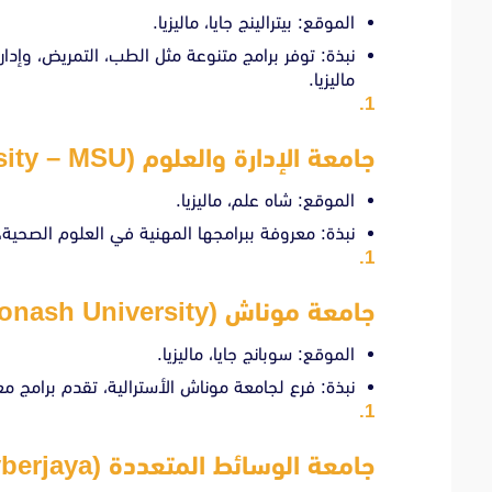
الموقع: بيترالينج جايا، ماليزيا.
نبذة: توفر برامج متنوعة مثل الطب، التمريض، وإدا
ماليزيا.
جامعة الإدارة والعلوم (Management & Science University – MSU)
الموقع: شاه علم، ماليزيا.
نبذة: معروفة ببرامجها المهنية في العلوم الصحية، ا
جامعة موناش (Monash University)
الموقع: سوبانج جايا، ماليزيا.
نبذة: فرع لجامعة موناش الأسترالية، تقدم برامج مع
جامعة الوسائط المتعددة (Multimedia University – Cyberjaya)