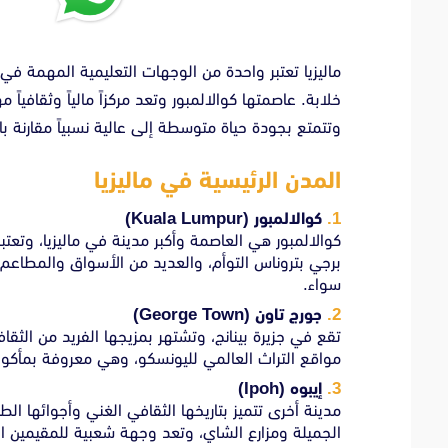
ماليزيا تعتبر واحدة من الوجهات التعليمية المهمة في
خلابة. عاصمتها كوالالمبور وتعد مركزاً مالياً وثقافياً م
وتتمتع بجودة حياة متوسطة إلى عالية نسبياً مقارنة ب
المدن الرئيسية في ماليزيا
كوالالمبور
(Kuala Lumpur)
كوالالمبور هي العاصمة وأكبر مدينة في ماليزيا، وتعتبر مر
برجي بتروناس التوأم، والعديد من الأسواق والمطاعم 
سواء.
جورج تاون
(George Town)
تقع في جزيرة بينانج، وتشتهر بمزيجها الفريد من الثق
مواقع التراث العالمي لليونسكو، وهي معروفة بمأكولا
إيبوه
(Ipoh)
مدينة أخرى تتميز بتاريخها الثقافي الغني وأجوائها الط
الجميلة ومزارع الشاي، وتعد وجهة شعبية للمقيمين الذ