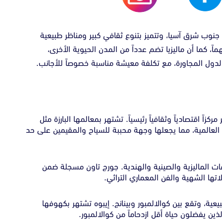
 جنوب شرق آسيا، وتتميز بتنوع ثقافي كبير ومناظر طبيعية
هماً، كما أن ماليزيا تضم عدداً من المدن الحيوية الأخرى،
الدول المجاورة، مع تكلفة معيشة مناسبة خصوصاً للأجانب.
كزاً اقتصادياً وثقافياً رئيسياً. تشتهر بمعالمها البارزة مثل
العالمية، مما يجعلها وجهة محببة للسياح والمقيمين على حد
افات الماليزية والصينية والهندية. جورج تاون مسجلة ضمن
تها الشهية والفن المعماري التراثي.
بيعية، وتقع بين كوالالمبور وبينانج. إيبوه تشتهر بكهوفها
ين يفضلون حياة أقل ازدحاماً من كوالالمبور.