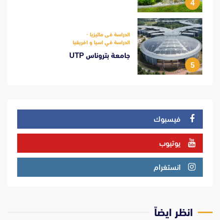
4
الدراسة فى ماليزيا
الدراسة في اسيا و افريقيا
جامعة بتروناس UTP
5
فيسبوك
يوتيوب
انستغرام
انظر ايضاً