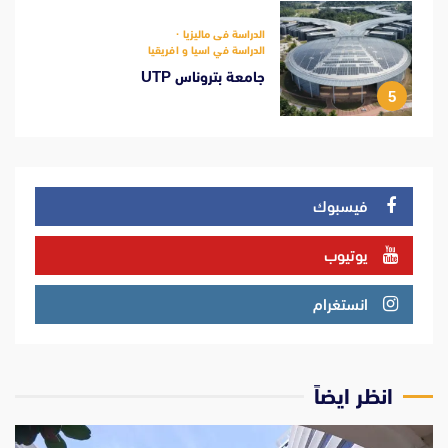
الدراسة فى ماليزيا
الدراسة في اسيا و افريقيا
جامعة بتروناس UTP
5
فيسبوك
يوتيوب
انستغرام
انظر ايضاً