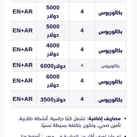
5000
EN+AR
4
بكالوريوس
دولار
ا
5000
EN+AR
4
بكالوريوس
ا
دولار
4000
EN+AR
4
بكالوريوس
دولار
EN+AR
4
6000دولار
بكالوريوس
ا
6000
EN+AR
4
بكالوريوس
دولار
EN+AR
4
بكالوريوس
3500دولار
ال
مصاريف إضافية
: تشمل كتبًا دراسية، أنشطة طلابية،
تأمين صحي، وتكون بتكلفة بسيطة نسبيًا.
لو عايز تعرف أكثر عن الدراسة فى مصر :
أضغط هنا