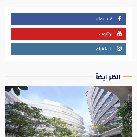
فيسبوك
يوتيوب
انستغرام
انظر ايضاً