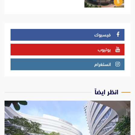
5
فيسبوك
يوتيوب
انستغرام
انظر ايضاً