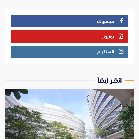
فيسبوك
يوتيوب
انستغرام
انظر ايضاً