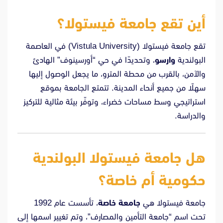
أين تقع جامعة فيستولا؟
تقع جامعة فيستولا (Vistula University) في العاصمة
البولندية
وارسو
، وتحديدًا في حي “أورسينوف” الهادئ
والآمن، بالقرب من محطة المترو، ما يجعل الوصول إليها
سهلًا من جميع أنحاء المدينة. تتمتع الجامعة بموقع
استراتيجي وسط مساحات خضراء، وتوفّر بيئة مثالية للتركيز
والدراسة.
هل جامعة فيستولا البولندية
حكومية أم خاصة؟
جامعة فيستولا هي
جامعة خاصة
، تأسست عام 1992
تحت اسم “جامعة التأمين والمصارف”، وتم تغيير اسمها إلى