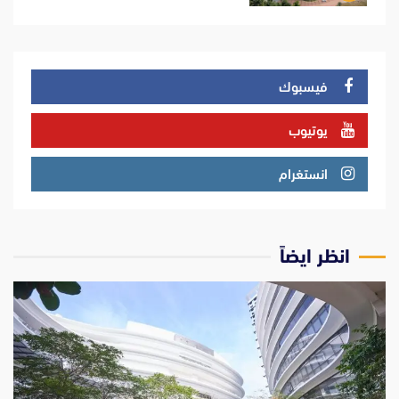
فيسبوك
يوتيوب
انستغرام
انظر ايضاً