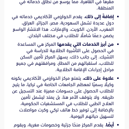
مقرها في القاهرة، مما يوسّع من نطاق خدماته في
المنطقة.
إضافةً إلى ذلك
، يقدم الخوارزمي الأكاديمي خدماته في
دول عديدة تشمل السعودية، مصر، الجزائر، العراق،
المغرب، الأردن، الكويت، والإمارات. هذا الانتشار الواسع
يضمن دعمًا شاملًا للطلاب في مختلف البلدان.
من أبرز الخدمات التي يقدمها
المركز هي المساعدة
في الحصول على التأشيرة الطلابية للدراسة في
التشيك. إلى جانب ذلك، يسهل المركز تأمين السكن
للطلاب، استقبالهم من المطار، ومرافقتهم في جميع
مراحل إجراءات الإقامة الطلابية.
علاوة على ذلك،
يتمتع مركز الخوارزمي الأكاديمي بكونه
وكيلًا رسميًا لمعظم الجامعات الخاصة في تركيا، ما يتيح
للطلاب الحصول على حسومات مميزة عند التسجيل عن
طريقه. ولا يتوقف الأمر هنا، بل يمتد ليشمل تأمين
العلاج الطبي للطلاب في المستشفيات الحكومية،
بالإضافة إلى توفير خط هاتف تركي وكرت مواصلات
لتسهيل حياتهم اليومية.
أيضًا
، يقدم المركز منحًا جزئية وخصومات مغرية، ويقوم