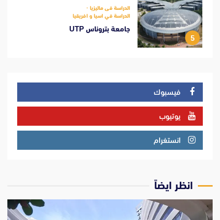
الدراسة فى ماليزيا
الدراسة في اسيا و افريقيا
جامعة بتروناس UTP
5
فيسبوك
يوتيوب
انستغرام
انظر ايضاً