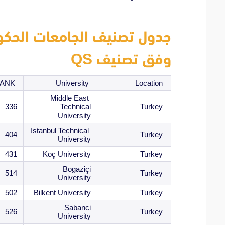
وفق تصنيف QS
RANK
University
Location
Middle East
336
Technical
Turkey
University
Istanbul Technical
404
Turkey
University
431
Koç University
Turkey
Bogaziçi
514
Turkey
University
502
Bilkent University
Turkey
Sabanci
526
Turkey
University