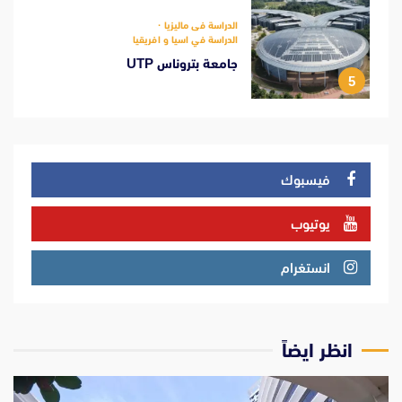
الدراسة فى ماليزيا
الدراسة في اسيا و افريقيا
جامعة بتروناس UTP
5
فيسبوك
يوتيوب
انستغرام
انظر ايضاً