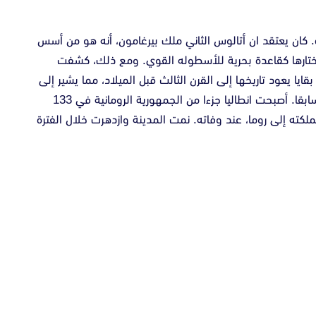
كان يعتقد ان أتالوس الثاني ملك بيرغامون، أنه هو من أسس
 وسماها أتاليا واختارها كقاعدة بحرية للأسطوله القوي. ومع ذلك، كشفت
بأنطاليا عن بقايا يعود تاريخها إلى القرن الثالث قبل الميلاد، مما يشير إلى
أنه تم تأسيس المدينة في وقت سابق من المفترض سابقا. أصبحت انطاليا جزءا من الجمهورية الرومانية في 133
ملكته إلى روما، عند وفاته. نمت المدينة وازدهرت خلال الفترة