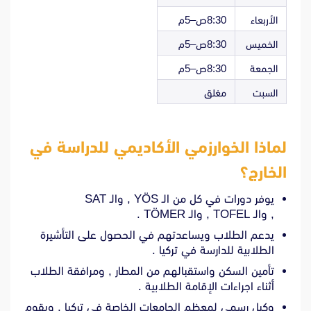
الأربعاء
8:30ص–5م
الخميس
8:30ص–5م
الجمعة
8:30ص–5م
السبت
مغلق
لماذا الخوارزمي الأكاديمي للدراسة في
الخارج؟
يوفر دورات في كل من الـ YÖS , والـ SAT
, والـ TOFEL , والـ TÖMER .
يدعم الطلاب ويساعدتهم في الحصول على التأشيرة
الطلابية للدارسة في تركيا .
تأمين السكن واستقبالهم من المطار , ومرافقة الطلاب
أثناء اجراءات الإقامة الطلابية .
وكيل رسمي لمعظم الجامعات الخاصة في تركيا , ويقوم