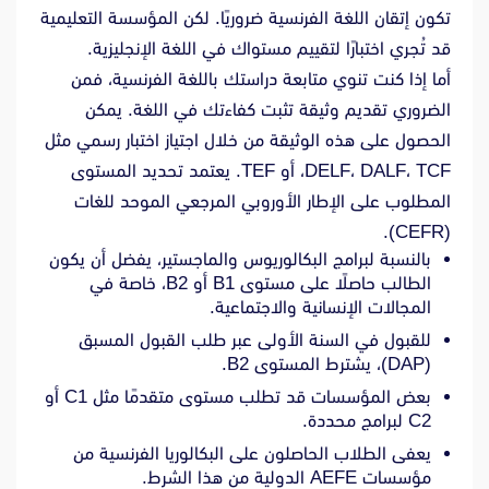
تكون إتقان اللغة الفرنسية ضروريًا. لكن المؤسسة التعليمية
قد تُجري اختبارًا لتقييم مستواك في اللغة الإنجليزية.
أما إذا كنت تنوي متابعة دراستك باللغة الفرنسية، فمن
الضروري تقديم وثيقة تثبت كفاءتك في اللغة. يمكن
الحصول على هذه الوثيقة من خلال اجتياز اختبار رسمي مثل
DELF، DALF، TCF، أو TEF. يعتمد تحديد المستوى
المطلوب على الإطار الأوروبي المرجعي الموحد للغات
(CEFR).
بالنسبة لبرامج البكالوريوس والماجستير، يفضل أن يكون
الطالب حاصلًا على مستوى B1 أو B2، خاصة في
المجالات الإنسانية والاجتماعية.
للقبول في السنة الأولى عبر طلب القبول المسبق
(DAP)، يشترط المستوى B2.
بعض المؤسسات قد تطلب مستوى متقدمًا مثل C1 أو
C2 لبرامج محددة.
يعفى الطلاب الحاصلون على البكالوريا الفرنسية من
مؤسسات AEFE الدولية من هذا الشرط.