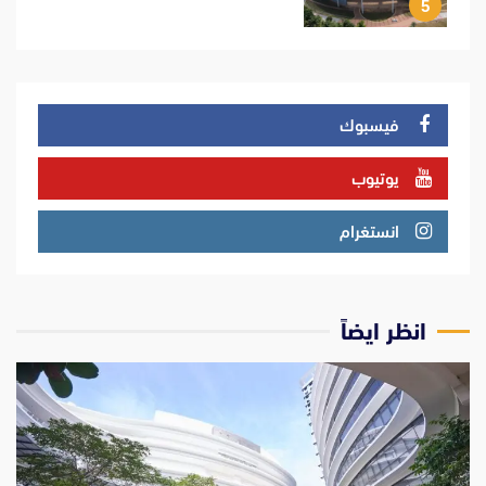
5
فيسبوك
يوتيوب
انستغرام
انظر ايضاً