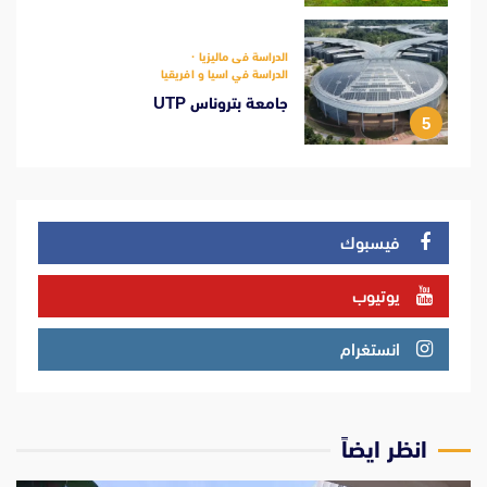
الدراسة فى ماليزيا
الدراسة في اسيا و افريقيا
جامعة بتروناس UTP
5
فيسبوك
يوتيوب
انستغرام
انظر ايضاً