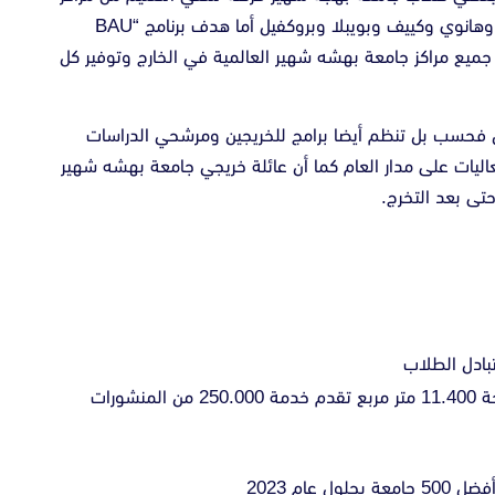
مختلفة في برلين وتورنتو وواشنطن وباتومي وقبرص وهانوي وكييف وبويبلا وبروكفيل أما هدف برنامج “BAU
ي جميع مراكز جامعة بهشه شهير العالمية في الخارج وتوفير كل
ن فحسب بل تنظم أيضا برامج للخريجين ومرشحي الدراسات
اليات على مدار العام كما أن عائلة خريجي جامعة بهشه شهير
تى بعد التخرج.
مكتبة جامعة بهجيشهر التي تم إنشاؤها على مساحة 11.400 متر مربع تقدم خدمة 250.000 من المنشورات
ام 2023