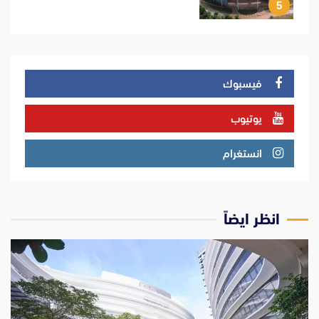
5
فيسبوك
يوتيوب
انستغرام
انظر ايضاً