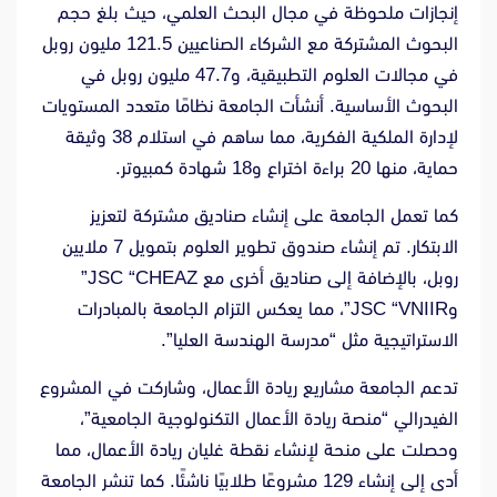
إنجازات ملحوظة في مجال البحث العلمي، حيث بلغ حجم
البحوث المشتركة مع الشركاء الصناعيين 121.5 مليون روبل
في مجالات العلوم التطبيقية، و47.7 مليون روبل في
البحوث الأساسية. أنشأت الجامعة نظامًا متعدد المستويات
لإدارة الملكية الفكرية، مما ساهم في استلام 38 وثيقة
حماية، منها 20 براءة اختراع و18 شهادة كمبيوتر.
كما تعمل الجامعة على إنشاء صناديق مشتركة لتعزيز
الابتكار. تم إنشاء صندوق تطوير العلوم بتمويل 7 ملايين
روبل، بالإضافة إلى صناديق أخرى مع JSC “CHEAZ”
وJSC “VNIIR”، مما يعكس التزام الجامعة بالمبادرات
الاستراتيجية مثل “مدرسة الهندسة العليا”.
تدعم الجامعة مشاريع ريادة الأعمال، وشاركت في المشروع
الفيدرالي “منصة ريادة الأعمال التكنولوجية الجامعية”،
وحصلت على منحة لإنشاء نقطة غليان ريادة الأعمال، مما
أدى إلى إنشاء 129 مشروعًا طلابيًا ناشئًا. كما تنشر الجامعة