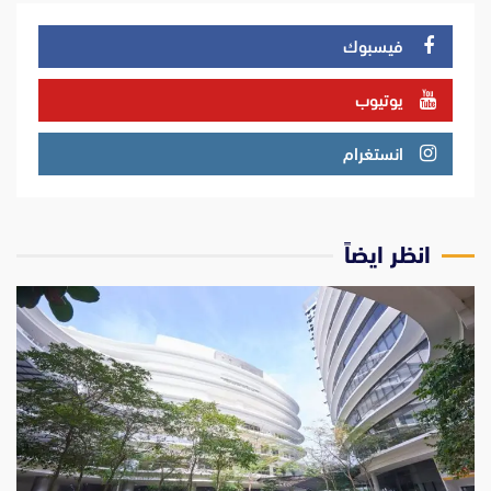
فيسبوك
يوتيوب
انستغرام
انظر ايضاً