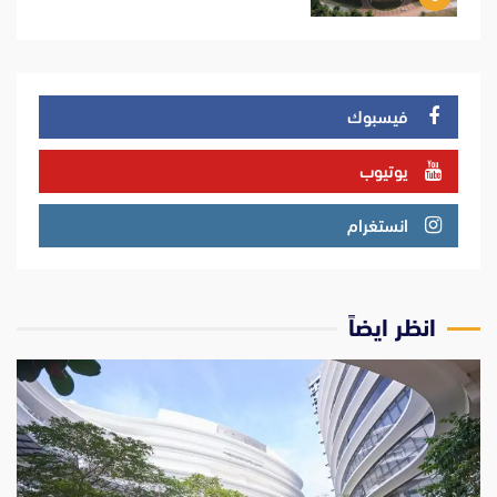
فيسبوك
يوتيوب
انستغرام
انظر ايضاً