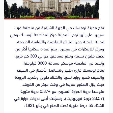
تقع مدينة تومسك في الجهة الشرقية من منطقة غرب
سيبيريا على نهر توم. المدينة مركز لمقاطعة تومسك وهي
مدينة تاريخية ومن المراكز التعليمية والثقافية الضخمة
ومركز للابتكارات في سيبيريا. يبلغ تعداد سكانها أكثر من
نصف مليون نسمة وتبلغ مساحتها حوالي 300 كم مربع،
وتبعد عن العاصمة موسكو مسافة 3600 كيلومترا.
مناخ تومسك قاري رطب وتتساقط الأمطار في الصيف
والصيف قصير وبارد نسبيا والشتاء طويل وشديد البرودة
حيث ينزل الصقيع سريعا في وقت مبكر من الخريف،
متوسط درجة الحرارة السنوي هو +0.87 درجة مئوية
(33.57 درجة فهرنهايت). وسجّلت أدنى درجات حرارة في
الشتاء 55 درجة مئوية تحت الصفر في يناير 1931.