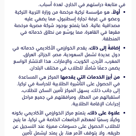
في متابعة دراستهم في الخارج، لعدة أسباب.
أولاً
، هو مؤسسة تركية مرخصة من وزارة التربية التركية
وعضو في غرفة تجارة إسطنبول، مما يضفي عليه
مصداقية عالية. كما يتمتع بوجود شركة مصرية مرخصة
مقرها في القاهرة، مما يوسّع من نطاق خدماته في
المنطقة.
إضافةً إلى ذلك
، يقدم الخوارزمي الأكاديمي خدماته في
دول عديدة تشمل السعودية، مصر، الجزائر، العراق،
المغرب، الأردن، الكويت، والإمارات. هذا الانتشار الواسع
يضمن دعمًا شاملًا للطلاب في مختلف البلدان.
من أبرز الخدمات التي يقدمها
المركز هي المساعدة
في الحصول على التأشيرة الطلابية للدراسة في تركيا.
إلى جانب ذلك، يسهل المركز تأمين السكن للطلاب،
استقبالهم من المطار، ومرافقتهم في جميع مراحل
إجراءات الإقامة الطلابية.
علاوة على ذلك،
يتمتع مركز الخوارزمي الأكاديمي بكونه
وكيلًا رسميًا لمعظم الجامعات الخاصة في تركيا، ما يتيح
للطلاب الحصول على حسومات مميزة عند التسجيل عن
طريقه. ولا يتوقف الأمر هنا، بل يمتد ليشمل تأمين