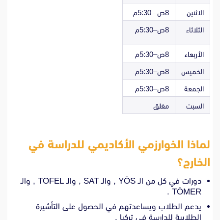
الاثنين
8ص– 5:30م
الثلاثاء
8ص–5:30م
الأربعاء
8ص–5:30م
الخميس
8ص–5:30م
الجمعة
8ص–5:30م
السبت
مغلق
لماذا الخوارزمي الأكاديمي للدراسة في
الخارج؟
دورات في كل من الـ YÖS , والـ SAT , والـ TOFEL , والـ
TÖMER .
يدعم الطلاب ويساعدتهم في الحصول على التأشيرة
الطلابية للدارسة في تركيا .