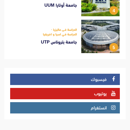
جامعة أوتارا UUM
4
الدراسة فى ماليزيا
الدراسة في اسيا و افريقيا
جامعة بتروناس UTP
5
فيسبوك
يوتيوب
انستغرام