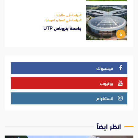
الدراسة فى ماليزيا
الدراسة في اسيا و افريقيا
جامعة بتروناس UTP
5
فيسبوك
يوتيوب
انستغرام
انظر ايضاً