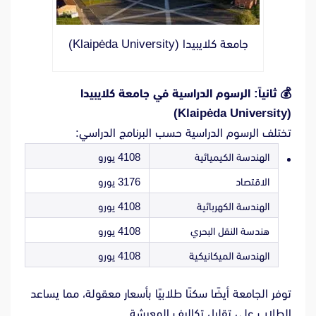
جامعة كلايبيدا (Klaipėda University)
💰
ثانياً: الرسوم الدراسية في جامعة كلايبيدا
(Klaipėda University)
تختلف الرسوم الدراسية حسب البرنامج الدراسي:
الهندسة الكيميائية
4108 يورو
الاقتصاد
3176 يورو
الهندسة الكهربائية
4108 يورو
هندسة النقل البحري
4108 يورو
الهندسة الميكانيكية
4108 يورو
توفر الجامعة أيضًا سكنًا طلابيًا بأسعار معقولة، مما يساعد
الطلاب على تقليل تكاليف المعيشة.