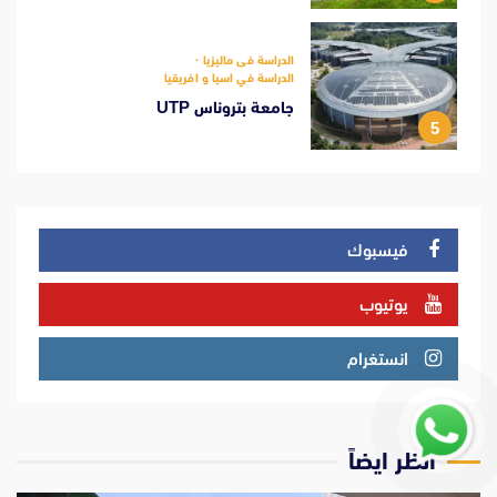
الدراسة فى ماليزيا
الدراسة في اسيا و افريقيا
جامعة بتروناس UTP
5
فيسبوك
يوتيوب
انستغرام
انظر ايضاً