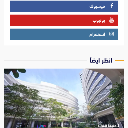
فيسبوك
يوتيوب
انستغرام
انظر ايضاً
‫1 دقيقة للقراءة