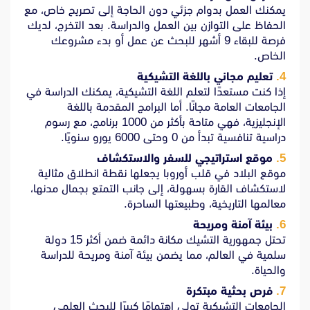
يمكنك العمل بدوام جزئي دون الحاجة إلى تصريح خاص، مع
الحفاظ على التوازن بين العمل والدراسة. بعد التخرج، لديك
فرصة للبقاء 9 أشهر للبحث عن عمل أو بدء مشروعك
الخاص.
تعليم مجاني باللغة التشيكية
إذا كنت مستعدًا لتعلم اللغة التشيكية، يمكنك الدراسة في
الجامعات العامة مجانًا. أما البرامج المقدمة باللغة
الإنجليزية، فهي متاحة بأكثر من 1000 برنامج، مع رسوم
دراسية تنافسية تبدأ من 0 وحتى 6000 يورو سنويًا.
موقع استراتيجي للسفر والاستكشاف
موقع البلاد في قلب أوروبا يجعلها نقطة انطلاق مثالية
لاستكشاف القارة بسهولة، إلى جانب التمتع بجمال مدنها،
معالمها التاريخية، وطبيعتها الساحرة.
بيئة آمنة ومريحة
تحتل جمهورية التشيك مكانة دائمة ضمن أكثر 15 دولة
سلمية في العالم، مما يضمن بيئة آمنة ومريحة للدراسة
والحياة.
فرص بحثية مبتكرة
الجامعات التشيكية تولي اهتمامًا كبيرًا للبحث العلمي