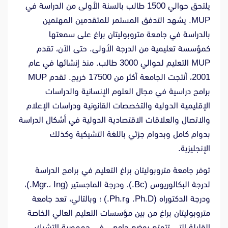
يلتحق حوالي 1500 طالب بالسنة الأولى من الدراسة في
MUP. يشهد التدفق المستمر للمتقدمين المهتمين
بالدراسة في جامعة متروبوليتان براغ على سمعتها
كمؤسسة تعليمية من الدرجة الأولى. حتى الآن، تقدم
MUP التعليم لحوالي 3000 طالب. منذ إنشائها في عام
2001، أنتجت الجامعة أكثر من 17500 خريج. تقدم MUP
برامج دراسية في مجال العلوم الإنسانية والدراسات
الإقليمية الدولية والتخصصات القانونية ودراسات الإعلام
والاتصال والعلاقات الاقتصادية الدولية في أشكال الدراسة
بدوام كامل وبدوام جزئي باللغة التشيكية وكذلك
الإنجليزية.
توفر جامعة متروبوليتان براغ التعليم في برامج الدراسة
لدرجة البكالوريوس (Bc.)، ودرجة الماجستير (Mgr.، Ing.)،
ودرجة الدكتوراه (Ph.D. وPh.r.) ؛ وبالتالي، تعد جامعة
متروبوليتان براغ من بين مؤسسات التعليم العالي الخاصة
القليلة التي تتمتع بوضع جامعي في جمهورية التشيك.