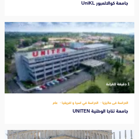
جامعة كوالالمبور UniKL
‫1 دقيقة للقراءة
الدراسة فى ماليزيا
الدراسة في اسيا و افريقيا
عام
جامعة تناجا الوطنية UNITEN