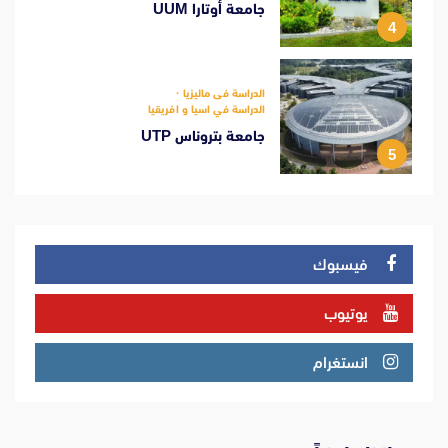
جامعة أوتارا UUM
4
الدراسة فى ماليزيا
الدراسة في اسيا و افريقيا
جامعة بتروناس UTP
5
فيسبوك
يوتيوب
انستغرام