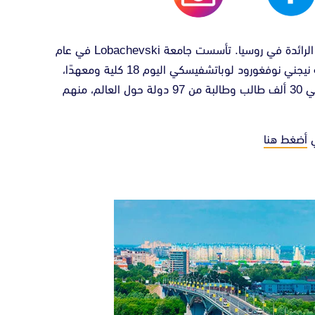
جامعة لوباتشيفسكي هي واحدة من أفضل الجامعات الرائدة في روسيا. تأسست جامعة Lobachevski في عام
1916 وتقع في مدينة نيجني نوفغورود، وتضم جامعة نيجني نوفغورود لوباتشفيسكي اليوم 18 كلية ومعهدًا،
بالإضافة الى 4 معاهد بحثية كبيرة. كما أنها تضم حوالي 30 ألف طالب وطالبة من 97 دولة حول العالم، منهم
ي
أضغط هنا