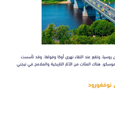
 روسيا، وتقع عند التقاء نهري أوكا وفولغا. وقد تأسست
عام 1221. وهي على بعد 400 كم من موسكو. هناك المئات من الآثار التاريخية والملامح في نيجني
ي نوفغورود