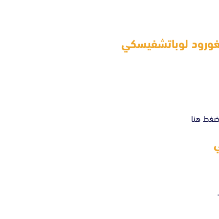
غورود لوباتشفيسكي
غط هنا