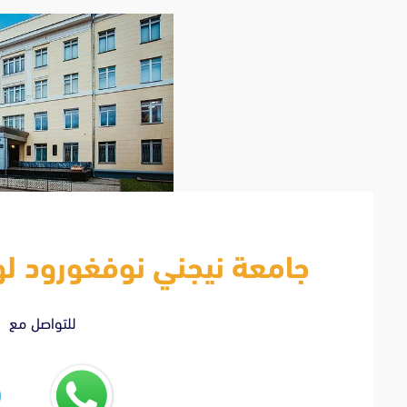
جامعة نيجني نوفغورود ل
للتواصل مع ا