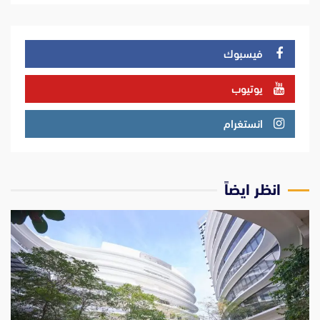
فيسبوك
يوتيوب
انستغرام
انظر ايضاً