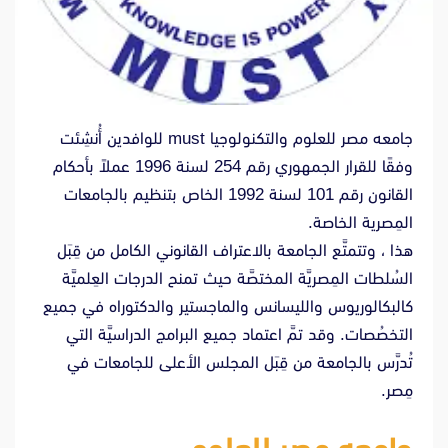
جامعه مصر للعلوم والتكنولوجيا must للوافدين أُنشِئت
وفقًا للقرار الجمهوري رقم 254 لسنة 1996 عملاً بأحكام
القانون رقم 101 لسنة 1992 الخاص بتنظيم بالجامعات
المِصرية الخاصة.
هذا ، وتتمتَّع الجامعة بالاعتراف القانوني الكامل من قِبَل
السُلطات المِصريَّة المختصَّة حيث تمنح الدرجات العِلميَّة
كالبكالوريوس والليسانس والماجستير والدكتوراه في جميع
التخصُصات. وقد تمَّ اعتماد جميع البرامج الدراسيَّة التي
تُدرَّس بالجامعة من قِبَل المجلس الأعلى للجامعات في
مِصر.
جامعه مصر للعلوم