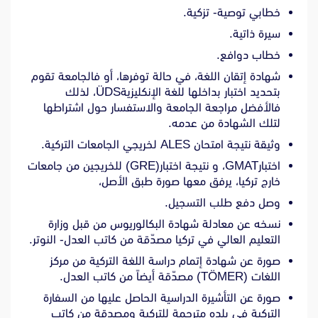
خطابي توصية- تزكية.
سيرة ذاتية.
خطاب دوافع.
شهادة إتقان اللغة، في حالة توفرها، أو فالجامعة تقوم
بتحديد اختبار بداخلها للغة الإنكليزيةÜDS، لذلك
فالأفضل مراجعة الجامعة والاستفسار حول اشتراطها
لتلك الشهادة من عدمه.
وثيقة نتيجة امتحان ALES لخريجي الجامعات التركية.
اختبارGMAT، و نتيجة اختبار(GRE) للخريجين من جامعات
خارج تركيا، يرفق معها صورة طبق الأصل،
وصل دفع طلب التسجيل.
نسخه عن معادلة شهادة البكالوريوس من قبل وزارة
التعليم العالي في تركيا مصدّقة من كاتب العدل- النوتر.
صورة عن شهادة إتمام دراسة اللغة التركية من مركز
اللغات (TÖMER) مصدّقة أيضاً من كاتب العدل.
صورة عن التأشيرة الدراسية الحاصل عليها من السفارة
التركية في بلده مترجمة للتركية ومصدقة من كاتب