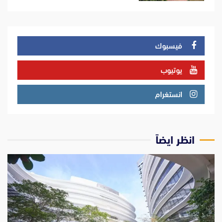
فيسبوك
يوتيوب
انستغرام
انظر ايضاً