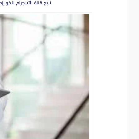
تابع قناة
التيلجرام للخوارز