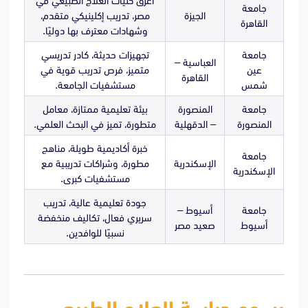
أعرق كليات العلاج الطبيعي في
جامعة
الجيزة
مصر، تدريب إكلينيكي متقدم،
القاهرة
وشهادات معترف بها دوليًا.
جامعة
تجهيزات حديثة، كادر تدريسي
العباسية –
عين
متميز، فرص تدريب قوية في
القاهرة
شمس
مستشفيات الجامعة.
جامعة
المنصورة
بيئة تعليمية ممتازة، معامل
المنصورة
– الدقهلية
متطورة، تميز في البحث العلمي.
خبرة أكاديمية طويلة، مناهج
جامعة
الإسكندرية
مطورة، وشراكات تدريبية مع
الإسكندرية
مستشفيات كبرى.
جودة تعليمية عالية، تدريب
جامعة
أسيوط –
سريري فعال، تكاليف منخفضة
أسيوط
صعيد مصر
نسبيًا للوافدين.