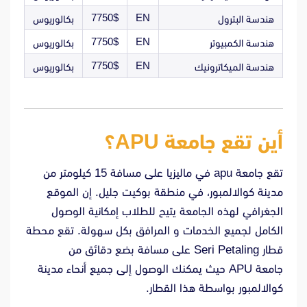
7750$
EN
هندسة البترول
بكالوريوس
7750$
EN
هندسة الكمبيوتر
بكالوريوس
7750$
EN
هندسة الميكاترونيك
بكالوريوس
أين تقع جامعة APU؟
تقع جامعة apu في ماليزيا على مسافة 15 كيلومتر من
مدينة كوالالمبور، في منطقة بوكيت جليل. إن الموقع
الجغرافي لهذه الجامعة يتيح للطلاب إمكانية الوصول
الكامل لجميع الخدمات و المرافق بكل سهولة. تقع محطة
قطار Seri Petaling على مسافة بضع دقائق من
جامعة APU حيث يمكنك الوصول إلى جميع أنحاء مدينة
كوالالمبور بواسطة هذا القطار.