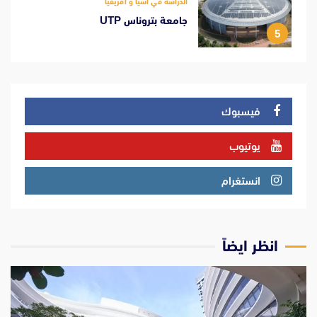
الدراسة في اسيا و افريقيا
جامعة بتروناس UTP
5
فيسبوك
يوتيوب
انستغرام
انظر ايضاً