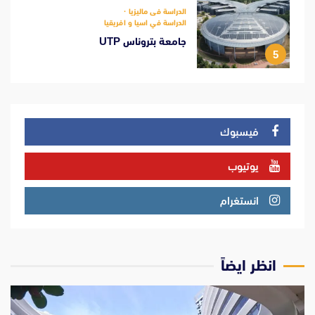
الدراسة فى ماليزيا
الدراسة في اسيا و افريقيا
جامعة بتروناس UTP
5
فيسبوك
يوتيوب
انستغرام
انظر ايضاً