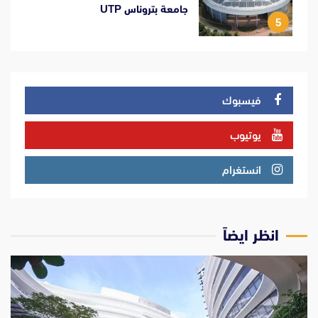
جامعة بتروناس UTP
5
فيسبوك
يوتيوب
انستغرام
انظر ايضاً