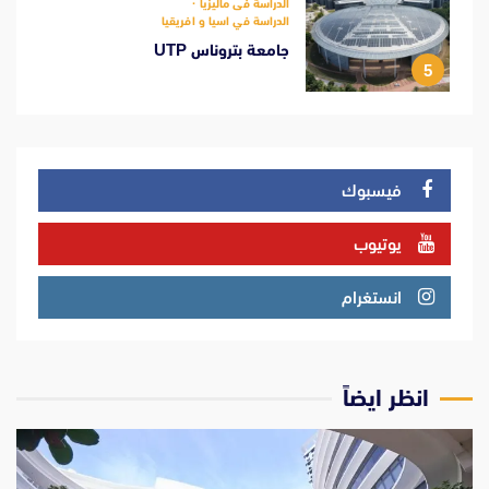
الدراسة فى ماليزيا
الدراسة في اسيا و افريقيا
جامعة بتروناس UTP
5
فيسبوك
يوتيوب
انستغرام
انظر ايضاً