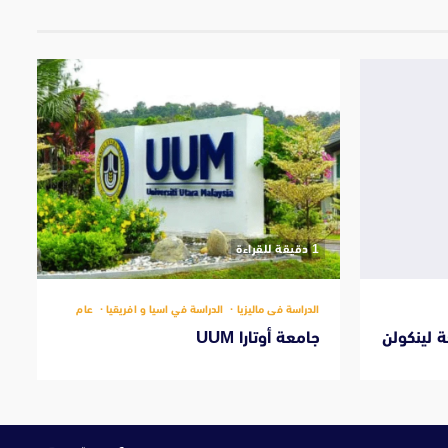
‫1 دقيقة للقراءة
الدراسة فى ماليزيا
الدراسة في اسيا و افريقيا
عام
 لينكولن
جامعة أوتارا UUM