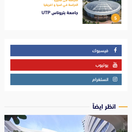
الدراسة في اسيا و افريقيا
جامعة بتروناس UTP
5
فيسبوك
يوتيوب
انستغرام
انظر ايضاً