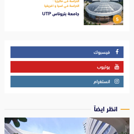
الدراسة فى ماليزيا
الدراسة في اسيا و افريقيا
جامعة بتروناس UTP
5
فيسبوك
يوتيوب
انستغرام
انظر ايضاً