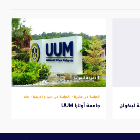
‫1 دقيقة للقراءة
الدراسة فى ماليزيا
الدراسة في اسيا و افريقيا
عام
 لينكولن
جامعة أوتارا UUM